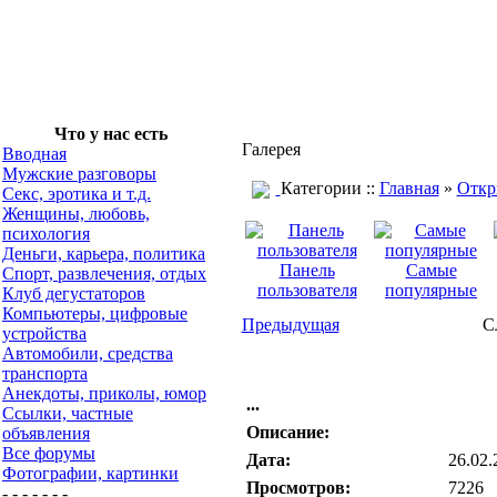
Что у нас есть
Галерея
Вводная
Мужские разговоры
Категории ::
Главная
»
Откр
Секс, эротика и т.д.
Женщины, любовь,
психология
Деньги, карьера, политика
Панель
Самые
Спорт, развлечения, отдых
пользователя
популярные
Клуб дегустаторов
Компьютеры, цифровые
Предыдущая
С
устройства
Автомобили, средства
транспорта
Анекдоты, приколы, юмор
...
Ссылки, частные
Описание:
объявления
Все форумы
Дата:
26.02.
Фотографии, картинки
Просмотров:
7226
- - - - - - -