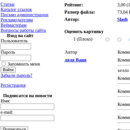
Статьи
Рейтинг:
3,00 (
Каталог ссылок
Размер файла:
73,04
Письмо администрации
Автор:
Slash
Рекламодателям
Вебмастерам
Вопросы работы сайта
Оценить картинку
Вход на сайт
1 (Плохо)
Пользователь
Пароль
Автор
Комме
дядя Ваня
Комме
Запомнить меня
хелло
Забыли пароль?
Комме
Регистрация
Комме
Подписатся на новости
Имя:
Комме
e-mail:
Комме