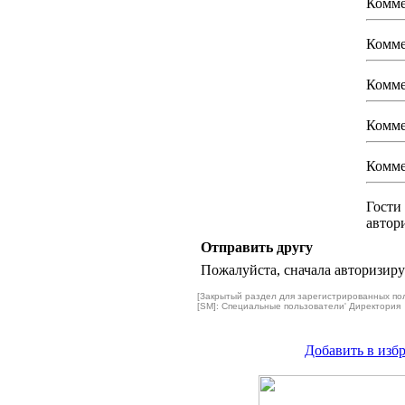
Комме
Комме
Комме
Комме
Комме
Гости
автор
Отправить другу
Пожалуйста, сначала авторизируй
[Закрытый раздел для зарегистрированных по
[SM]: Специальные пользователи' Директория
Добавить в изб