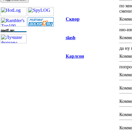
по мн
сменить
Сквор
Комме
ню-ню.
slash
Комме
да ну 
Карлсон
Комме
попро
Комме
Комме
Комме
Комме
Комме