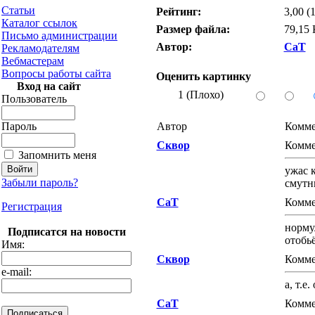
Статьи
Рейтинг:
3,00 (
Каталог ссылок
Размер файла:
79,15
Письмо администрации
Автор:
CaT
Рекламодателям
Вебмастерам
Вопросы работы сайта
Оценить картинку
Вход на сайт
1 (Плохо)
Пользователь
Пароль
Автор
Комме
Сквор
Комме
Запомнить меня
ужас 
Забыли пароль?
смутн
CaT
Комме
Регистрация
норму
Подписатся на новости
отобьё
Имя:
Сквор
Комме
e-mail:
а, т.е
CaT
Комме