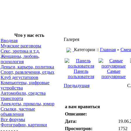
Что у нас есть
Галерея
Вводная
Мужские разговоры
Категории ::
Главная
»
Смеш
Секс, эротика и т.д.
Женщины, любовь,
психология
Деньги, карьера, политика
Панель
Самые
Спорт, развлечения, отдых
пользователя
популярные
Клуб дегустаторов
Компьютеры, цифровые
Предыдущая
С
устройства
Автомобили, средства
транспорта
Анекдоты, приколы, юмор
а вам нравиться
Ссылки, частные
Описание:
объявления
Все форумы
Дата:
19.06.
Фотографии, картинки
Просмотров:
1752
- - - - - - -