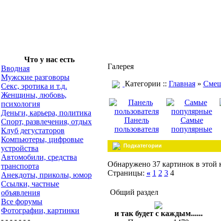
Что у нас есть
Галерея
Вводная
Мужские разговоры
Категории ::
Главная
»
Смеш
Секс, эротика и т.д.
Женщины, любовь,
психология
Деньги, карьера, политика
Панель
Самые
Спорт, развлечения, отдых
пользователя
популярные
Клуб дегустаторов
Компьютеры, цифровые
Подкатегории
устройства
Автомобили, средства
Обнаружено 37 картинок в этой 
транспорта
Страницы:
«
1
2
3
4
Анекдоты, приколы, юмор
Ссылки, частные
Общий раздел
объявления
Все форумы
Фотографии, картинки
и так будет с каждым......
- - - - - - -