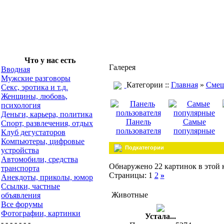
Что у нас есть
Галерея
Вводная
Мужские разговоры
Категории ::
Главная
»
Смеш
Секс, эротика и т.д.
Женщины, любовь,
психология
Деньги, карьера, политика
Панель
Самые
Спорт, развлечения, отдых
пользователя
популярные
Клуб дегустаторов
Компьютеры, цифровые
Подкатегории
устройства
Автомобили, средства
Обнаружено 22 картинок в этой 
транспорта
Страницы: 1
2
»
Анекдоты, приколы, юмор
Ссылки, частные
Животные
объявления
Все форумы
Фотографии, картинки
Устала...
- - - - - - -