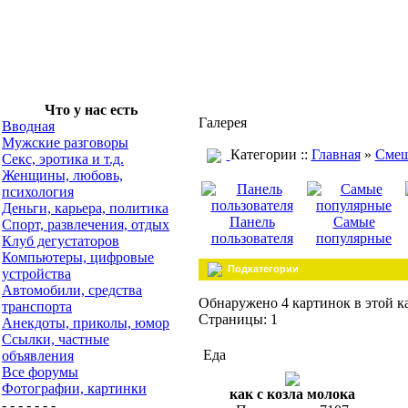
Что у нас есть
Галерея
Вводная
Мужские разговоры
Категории ::
Главная
»
Смеш
Секс, эротика и т.д.
Женщины, любовь,
психология
Деньги, карьера, политика
Панель
Самые
Спорт, развлечения, отдых
пользователя
популярные
Клуб дегустаторов
Компьютеры, цифровые
Подкатегории
устройства
Автомобили, средства
Обнаружено 4 картинок в этой к
транспорта
Страницы: 1
Анекдоты, приколы, юмор
Ссылки, частные
Еда
объявления
Все форумы
Фотографии, картинки
как с козла молока
- - - - - - -