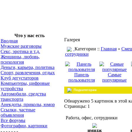
Что у нас есть
Галерея
Вводная
Мужские разговоры
Категории ::
Главная
»
Смеш
Секс, эротика и т.д.
сотрудники
Женщины, любовь,
психология
Деньги, карьера, политика
Спорт, развлечения, отдых
Панель
Самые
Клуб дегустаторов
пользователя
популярные
Компьютеры, цифровые
устройства
Подкатегории
Автомобили, средства
транспорта
Обнаружено 5 картинок в этой к
Анекдоты, приколы, юмор
Страницы: 1
Ссылки, частные
объявления
Работа, офис, сотрудники
Все форумы
Фотографии, картинки
имидж
- - - - - - -