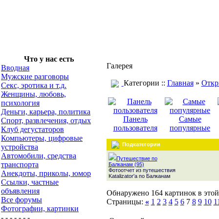
Что у нас есть
Галерея
Вводная
Мужские разговоры
Категории ::
Главная
»
Откр
Секс, эротика и т.д.
Женщины, любовь,
психология
Деньги, карьера, политика
Панель
Самые
Спорт, развлечения, отдых
пользователя
популярные
Клуб дегустаторов
Компьютеры, цифровые
Подкатегории
устройства
Автомобили, средства
Путешествие по
транспорта
Балканам (95)
Фотоотчет из путешествия
Анекдоты, приколы, юмор
Katalizator'а по Балканам
Ссылки, частные
объявления
Обнаружено 164 картинок в этой
Все форумы
Страницы:
«
1
2
3
4
5
6
7
8
9
10
1
Фотографии, картинки
- - - - - - -