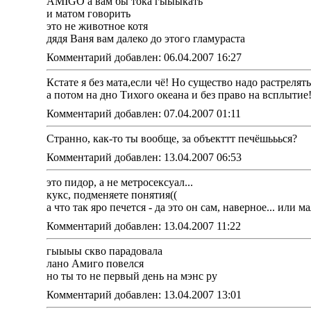
AMIGO а вам бы тока гыыыкать
и матом говорить
это не животное котя
дядя Ваня вам далеко до этого гламураста
Комментарий добавлен: 06.04.2007 16:27
Кстате я без мата,если чё! Но существо надо растрелят
а потом на дно Тихого океана и без право на всплытие!
Комментарий добавлен: 07.04.2007 01:11
Cтранно, как-то ты вообще, за объекттт печёшььься?
Комментарий добавлен: 13.04.2007 06:53
это пидор, а не метросексуал...
кукс, подменяете понятия((
а что так яро печется - да это он сам, наверное... или ма
Комментарий добавлен: 13.04.2007 11:22
гыыыы скво парадовала
лано Амиго повелся
но ты то не первый день на мэнс ру
Комментарий добавлен: 13.04.2007 13:01