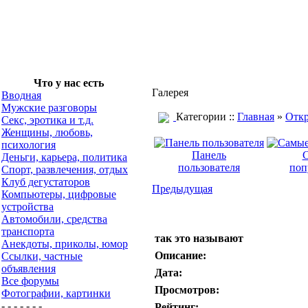
Что у нас есть
Галерея
Вводная
Мужские разговоры
Категории ::
Главная
»
Откр
Секс, эротика и т.д.
Женщины, любовь,
психология
Панель
Деньги, карьера, политика
пользователя
поп
Спорт, развлечения, отдых
Клуб дегустаторов
Предыдущая
Компьютеры, цифровые
устройства
Автомобили, средства
транспорта
так это называют
Анекдоты, приколы, юмор
Описание:
Ссылки, частные
объявления
Дата:
Все форумы
Просмотров:
Фотографии, картинки
- - - - - - -
Рейтинг: