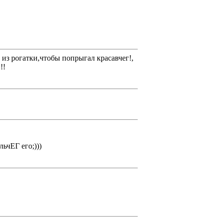
ь из рогатки,чтобы попрыгал красавчег!,
!!
льчЕГ его;)))