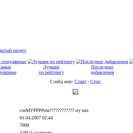
ытый раздел
Самые
Лучшие
Последние
улярные
по рейтингу
добавления
Слайд шоу:
Старт
-
Стоп
глаМУРРРРом???????????? ну нах
01.04.2007 02:44
7008
3,00 (1 голосов)